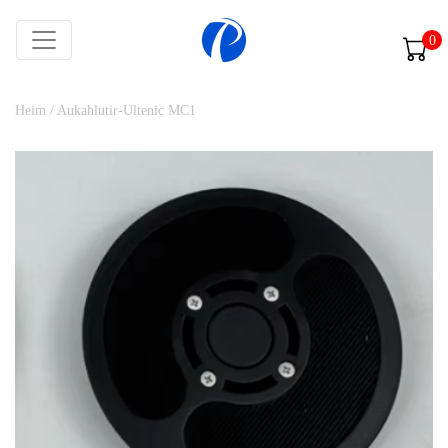
0
Heim
/
Aukahlutir-Ultenic MC1