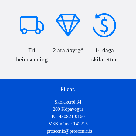
Frí
2 ára ábyrgð
14 daga
heimsending
skilaréttur
Pí ehf.
Skólagerði 34
200 Kópavogur
Kt. 430821-0160
VSK númer 142215
proscenic@proscenic.is