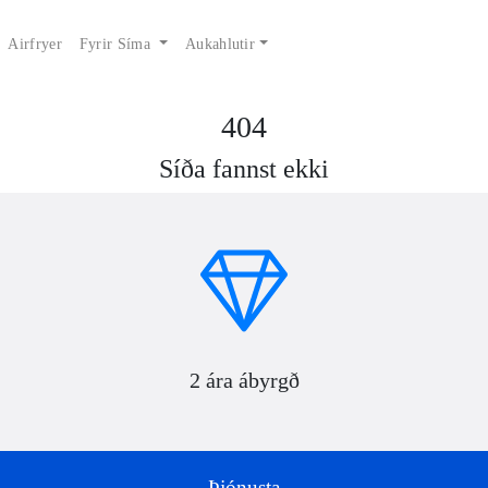
Airfryer
Fyrir Síma
Aukahlutir
404
Síða fannst ekki
2 ára ábyrgð
Þjónusta