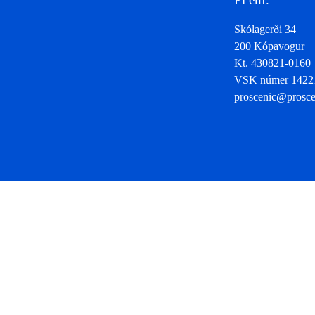
Skólagerði 34
200 Kópavogur
Kt. 430821-0160
VSK númer 1422
proscenic@prosce