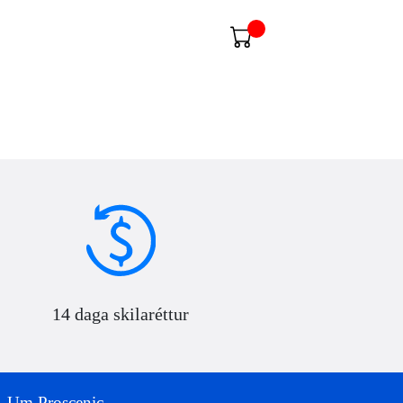
14 daga skilaréttur
Um Proscenic