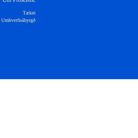
Tækni
Umhverfisábyrgð