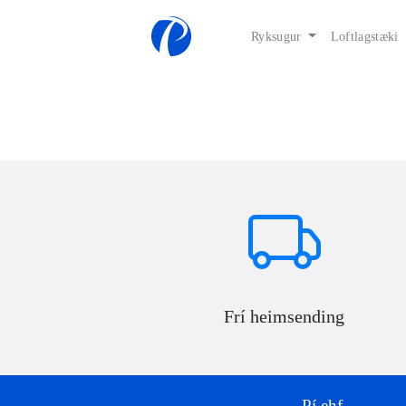
Ryksugur
Loftlagstæki
Frí heimsending
Pí ehf.